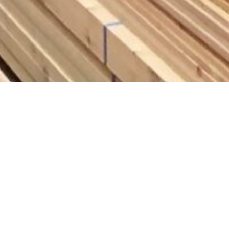
コ
ン
テ
ン
お問い合わせ
ツ
へ
ス
2022.04.16
キ
ッ
快適に
プ
す