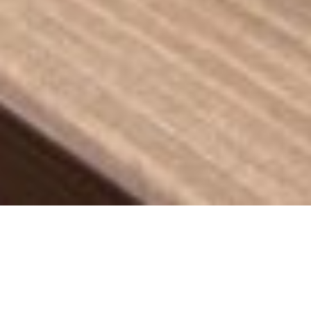
コ
ン
テ
ン
お問い合わせ
ツ
2022.10.23
へ
ス