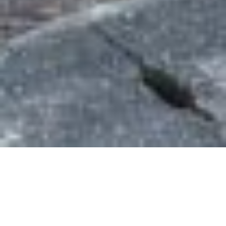
コ
ン
テ
ン
お問い合わせ
ツ
2025.10.15
へ
ス