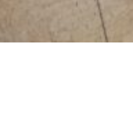
コ
ン
テ
ン
お問い合わせ
ツ
2026.05.18
へ
ス
施工事例｜リノベーション
キ
ッ
スタッフブログ
プ
イベント
す
る
40年以上にわたり、丁寧に住み継がれてきたお家。