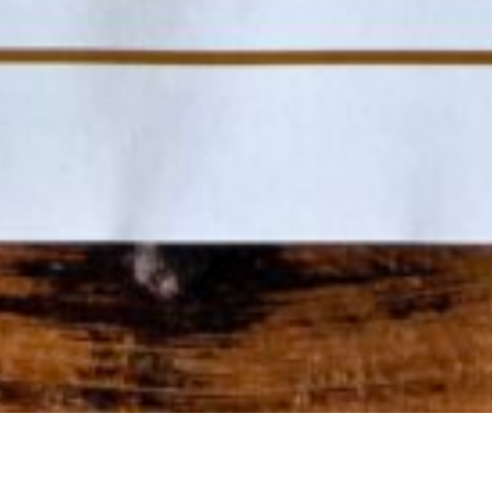
コ
ン
テ